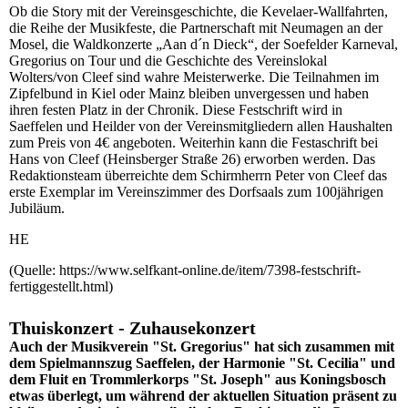
Ob die Story mit der Vereinsgeschichte, die Kevelaer-Wallfahrten,
die Reihe der Musikfeste, die Partnerschaft mit Neumagen an der
Mosel, die Waldkonzerte „Aan d´n Dieck“, der Soefelder Karneval,
Gregorius on Tour und die Geschichte des Vereinslokal
Wolters/von Cleef sind wahre Meisterwerke. Die Teilnahmen im
Zipfelbund in Kiel oder Mainz bleiben unvergessen und haben
ihren festen Platz in der Chronik. Diese Festschrift wird in
Saeffelen und Heilder von der Vereinsmitgliedern allen Haushalten
zum Preis von 4€ angeboten. Weiterhin kann die Festaschrift bei
Hans von Cleef (Heinsberger Straße 26) erworben werden. Das
Redaktionsteam überreichte dem Schirmherrn Peter von Cleef das
erste Exemplar im Vereinszimmer des Dorfsaals zum 100jährigen
Jubiläum.
HE
(Quelle: https://www.selfkant-online.de/item/7398-festschrift-
fertiggestellt.html)
Thuiskonzert - Zuhausekonzert
Auch der Musikverein "St. Gregorius" hat sich zusammen mit
dem Spielmannszug Saeffelen, der Harmonie "St. Cecilia" und
dem Fluit en Trommlerkorps "St. Joseph" aus Koningsbosch
etwas überlegt, um während der aktuellen Situation präsent zu