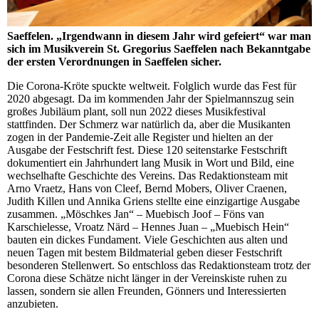
Saeffelen. „Irgendwann in diesem Jahr wird gefeiert“ war man
sich im Musikverein St. Gregorius Saeffelen nach Bekanntgabe
der ersten Verordnungen in Saeffelen sicher.
Die Corona-Kröte spuckte weltweit. Folglich wurde das Fest für
2020 abgesagt. Da im kommenden Jahr der Spielmannszug sein
großes Jubiläum plant, soll nun 2022 dieses Musikfestival
stattfinden. Der Schmerz war natürlich da, aber die Musikanten
zogen in der Pandemie-Zeit alle Register und hielten an der
Ausgabe der Festschrift fest. Diese 120 seitenstarke Festschrift
dokumentiert ein Jahrhundert lang Musik in Wort und Bild, eine
wechselhafte Geschichte des Vereins. Das Redaktionsteam mit
Arno Vraetz, Hans von Cleef, Bernd Mobers, Oliver Craenen,
Judith Killen und Annika Griens stellte eine einzigartige Ausgabe
zusammen. „Möschkes Jan“ – Muebisch Joof – Föns van
Karschielesse, Vroatz Närd – Hennes Juan – „Muebisch Hein“
bauten ein dickes Fundament. Viele Geschichten aus alten und
neuen Tagen mit bestem Bildmaterial geben dieser Festschrift
besonderen Stellenwert. So entschloss das Redaktionsteam trotz der
Corona diese Schätze nicht länger in der Vereinskiste ruhen zu
lassen, sondern sie allen Freunden, Gönners und Interessierten
anzubieten.