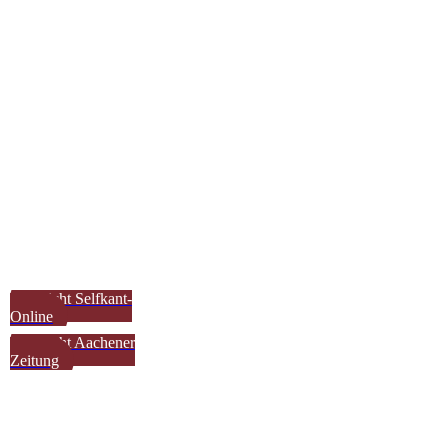
4fccd429-0ca9-483e-9eb0-13964da4bc2b
Bericht Selfkant-
Online
Bericht Aachener
Zeitung